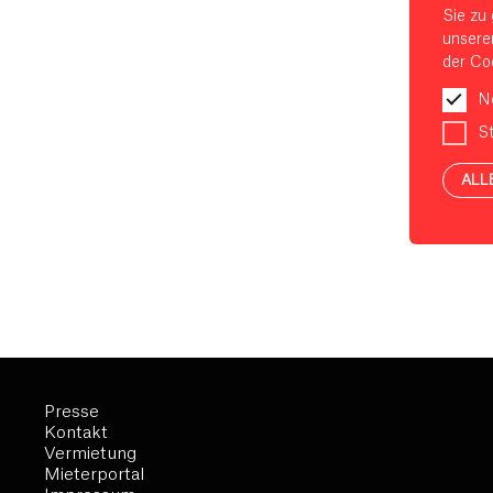
Sie zu 
unsere
der Coo
N
St
ALL
Presse
Kontakt
Vermietung
Mieterportal