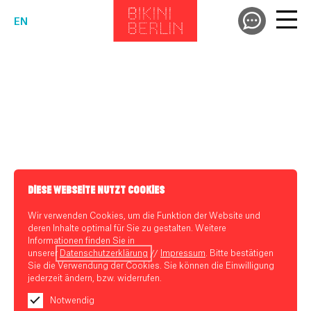
EN
DIESE WEBSEITE NUTZT COOKIES
Wir verwenden Cookies, um die Funktion der Website und
deren Inhalte optimal für Sie zu gestalten. Weitere
Informationen finden Sie in
unserer
Datenschutzerklärung
//
Impressum
. Bitte bestätigen
Sie die Verwendung der Cookies. Sie können die Einwilligung
jederzeit ändern, bzw. widerrufen.
Notwendig