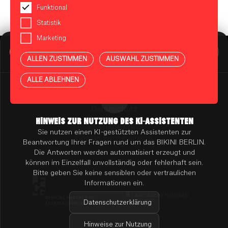
Funktional
Statistik
Marketing
BIKINI BERLIN Assistent
Online
ALLEN ZUSTIMMEN
AUSWAHL ZUSTIMMEN
Presse
Kontakt
Vermietung
ALLE ABLEHNEN
Mieterportal
Impressum
Datenschutz
Barrierefreiheit
HINWEIS ZUR NUTZUNG DES KI-ASSISTENTEN
KI-HINWEISE
Sie nutzen einen KI-gestützten Assistenten zur
Cookie Einstellungen
Beantwortung Ihrer Fragen rund um das BIKINI BERLIN.
Die Antworten werden automatisiert erzeugt und
können im Einzelfall unvollständig oder fehlerhaft sein.
Bitte geben Sie keine sensiblen oder vertraulichen
Informationen ein.
Datenschutzerklärung
Hinweise zur Nutzung