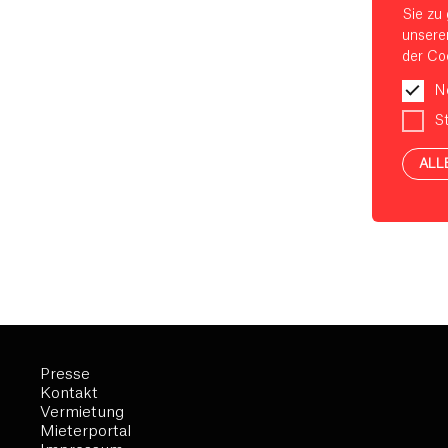
Sie zu 
unsere
der Coo
N
St
ALL
Presse
Kontakt
Vermietung
Mieterportal