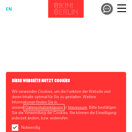
EN
DIESE WEBSEITE NUTZT COOKIES
Wir verwenden Cookies, um die Funktion der Website und
deren Inhalte optimal für Sie zu gestalten. Weitere
Informationen finden Sie in
unserer
Datenschutzerklärung
//
Impressum
. Bitte bestätigen
Sie die Verwendung der Cookies. Sie können die Einwilligung
jederzeit ändern, bzw. widerrufen.
Notwendig