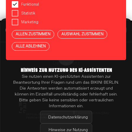
Funktional
Statistik
Marketing
BIKINI BERLIN Assistent
Online
ALLEN ZUSTIMMEN
AUSWAHL ZUSTIMMEN
Presse
Kontakt
Vermietung
ALLE ABLEHNEN
Mieterportal
Impressum
Datenschutz
Barrierefreiheit
HINWEIS ZUR NUTZUNG DES KI-ASSISTENTEN
KI-HINWEISE
Sie nutzen einen KI-gestützten Assistenten zur
Cookie Einstellungen
Beantwortung Ihrer Fragen rund um das BIKINI BERLIN.
Die Antworten werden automatisiert erzeugt und
können im Einzelfall unvollständig oder fehlerhaft sein.
Bitte geben Sie keine sensiblen oder vertraulichen
Informationen ein.
Datenschutzerklärung
Hinweise zur Nutzung