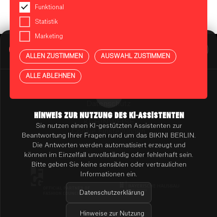
Funktional
Statistik
Marketing
BIKINI BERLIN Assistent
Online
ALLEN ZUSTIMMEN
AUSWAHL ZUSTIMMEN
Presse
Kontakt
Vermietung
ALLE ABLEHNEN
Mieterportal
Impressum
Datenschutz
Barrierefreiheit
HINWEIS ZUR NUTZUNG DES KI-ASSISTENTEN
KI-HINWEISE
Sie nutzen einen KI-gestützten Assistenten zur
Cookie Einstellungen
Beantwortung Ihrer Fragen rund um das BIKINI BERLIN.
Die Antworten werden automatisiert erzeugt und
können im Einzelfall unvollständig oder fehlerhaft sein.
Bitte geben Sie keine sensiblen oder vertraulichen
Informationen ein.
Datenschutzerklärung
Hinweise zur Nutzung