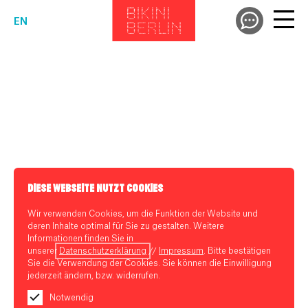
EN
DIESE WEBSEITE NUTZT COOKIES
Wir verwenden Cookies, um die Funktion der Website und
deren Inhalte optimal für Sie zu gestalten. Weitere
Informationen finden Sie in
unserer
Datenschutzerklärung
//
Impressum
. Bitte bestätigen
Sie die Verwendung der Cookies. Sie können die Einwilligung
jederzeit ändern, bzw. widerrufen.
Notwendig