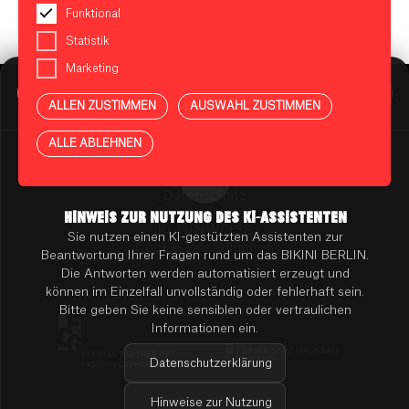
Funktional
Statistik
Marketing
BIKINI BERLIN Assistent
Online
ALLEN ZUSTIMMEN
AUSWAHL ZUSTIMMEN
Presse
Kontakt
Vermietung
ALLE ABLEHNEN
Mieterportal
Impressum
Datenschutz
Barrierefreiheit
HINWEIS ZUR NUTZUNG DES KI-ASSISTENTEN
KI-HINWEISE
Sie nutzen einen KI-gestützten Assistenten zur
Cookie Einstellungen
Beantwortung Ihrer Fragen rund um das BIKINI BERLIN.
Die Antworten werden automatisiert erzeugt und
können im Einzelfall unvollständig oder fehlerhaft sein.
Bitte geben Sie keine sensiblen oder vertraulichen
Informationen ein.
Datenschutzerklärung
Hinweise zur Nutzung