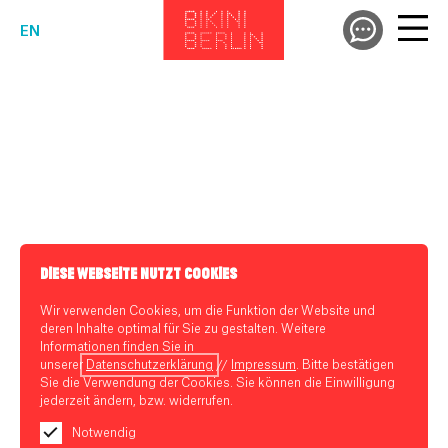
EN
DIESE WEBSEITE NUTZT COOKIES
Wir verwenden Cookies, um die Funktion der Website und
deren Inhalte optimal für Sie zu gestalten. Weitere
Informationen finden Sie in
unserer
Datenschutzerklärung
//
Impressum
. Bitte bestätigen
Sie die Verwendung der Cookies. Sie können die Einwilligung
jederzeit ändern, bzw. widerrufen.
Notwendig