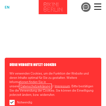
EN
DIESE WEBSEITE NUTZT COOKIES
Wir verwenden Cookies, um die Funktion der Website und
deren Inhalte optimal für Sie zu gestalten. Weitere
Informationen finden Sie in
unserer
Datenschutzerklärung
//
Impressum
. Bitte bestätigen
Sie die Verwendung der Cookies. Sie können die Einwilligung
jederzeit ändern, bzw. widerrufen.
Notwendig