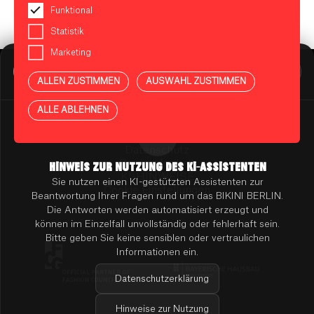
Funktional
Statistik
Marketing
BIKINI BERLIN Assistent
Online
ALLEN ZUSTIMMEN
AUSWAHL ZUSTIMMEN
Presse
Kontakt
Vermietung
ALLE ABLEHNEN
Mieterportal
Impressum
Datenschutz
Barrierefreiheit
HINWEIS ZUR NUTZUNG DES KI-ASSISTENTEN
KI-HINWEISE
Sie nutzen einen KI-gestützten Assistenten zur
Cookie Einstellungen
Beantwortung Ihrer Fragen rund um das BIKINI BERLIN.
Die Antworten werden automatisiert erzeugt und
können im Einzelfall unvollständig oder fehlerhaft sein.
Bitte geben Sie keine sensiblen oder vertraulichen
Informationen ein.
Datenschutzerklärung
Hinweise zur Nutzung