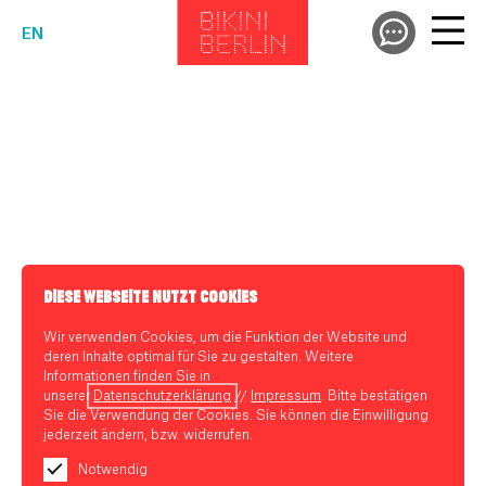
EN
DIESE WEBSEITE NUTZT COOKIES
Wir verwenden Cookies, um die Funktion der Website und
deren Inhalte optimal für Sie zu gestalten. Weitere
Informationen finden Sie in
unserer
Datenschutzerklärung
//
Impressum
. Bitte bestätigen
Sie die Verwendung der Cookies. Sie können die Einwilligung
jederzeit ändern, bzw. widerrufen.
Notwendig