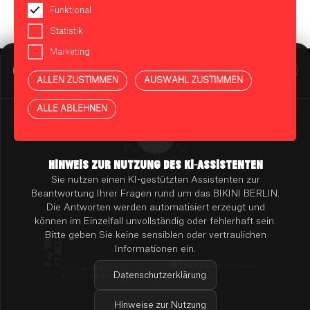
Funktional
Statistik
Marketing
BIKINI BERLIN Assistent
Online
ALLEN ZUSTIMMEN
AUSWAHL ZUSTIMMEN
Presse
Kontakt
Vermietung
ALLE ABLEHNEN
Mieterportal
Impressum
Datenschutz
Barrierefreiheit
HINWEIS ZUR NUTZUNG DES KI-ASSISTENTEN
KI-HINWEISE
Sie nutzen einen KI-gestützten Assistenten zur
Cookie Einstellungen
Beantwortung Ihrer Fragen rund um das BIKINI BERLIN.
Die Antworten werden automatisiert erzeugt und
können im Einzelfall unvollständig oder fehlerhaft sein.
Bitte geben Sie keine sensiblen oder vertraulichen
Informationen ein.
Datenschutzerklärung
Hinweise zur Nutzung