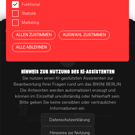
Funktional
Statistik
Marketing
BIKINI BERLIN Assistent
Online
ALLEN ZUSTIMMEN
AUSWAHL ZUSTIMMEN
Presse
Kontakt
Vermietung
ALLE ABLEHNEN
Mieterportal
Impressum
Datenschutz
Barrierefreiheit
HINWEIS ZUR NUTZUNG DES KI-ASSISTENTEN
KI-HINWEISE
Sie nutzen einen KI-gestützten Assistenten zur
Cookie Einstellungen
Beantwortung Ihrer Fragen rund um das BIKINI BERLIN.
Die Antworten werden automatisiert erzeugt und
können im Einzelfall unvollständig oder fehlerhaft sein.
Bitte geben Sie keine sensiblen oder vertraulichen
Informationen ein.
Datenschutzerklärung
Hinweise zur Nutzung