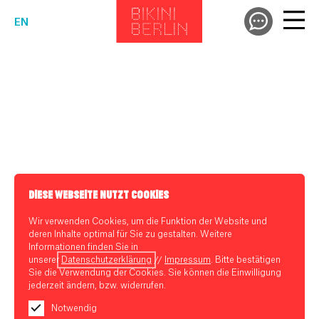
EN
DIESE WEBSEITE NUTZT COOKIES
Wir verwenden Cookies, um die Funktion der Website und
deren Inhalte optimal für Sie zu gestalten. Weitere
Informationen finden Sie in
unserer
Datenschutzerklärung
//
Impressum
. Bitte bestätigen
Sie die Verwendung der Cookies. Sie können die Einwilligung
jederzeit ändern, bzw. widerrufen.
Notwendig