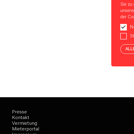
Sie zu 
unsere
der Coo
N
St
ALL
Presse
Kontakt
Vermietung
Mieterportal