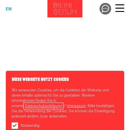
EN
DIESE WEBSEITE NUTZT COOKIES
Wir verwenden Cookies, um die Funktion der Website und
deren Inhalte optimal für Sie zu gestalten. Weitere
Informationen finden Sie in
unserer
Datenschutzerklärung
//
Impressum
. Bitte bestätigen
Sie die Verwendung der Cookies. Sie können die Einwilligung
jederzeit ändern, bzw. widerrufen.
Notwendig