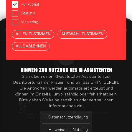
Funktional
Statistik
Marketing
BIKINI BERLIN Assistent
Online
ALLEN ZUSTIMMEN
AUSWAHL ZUSTIMMEN
Presse
Kontakt
Vermietung
ALLE ABLEHNEN
Mieterportal
Impressum
Datenschutz
Barrierefreiheit
HINWEIS ZUR NUTZUNG DES KI-ASSISTENTEN
KI-HINWEISE
Sie nutzen einen KI-gestützten Assistenten zur
Cookie Einstellungen
Beantwortung Ihrer Fragen rund um das BIKINI BERLIN.
Die Antworten werden automatisiert erzeugt und
können im Einzelfall unvollständig oder fehlerhaft sein.
Bitte geben Sie keine sensiblen oder vertraulichen
Informationen ein.
Datenschutzerklärung
Hinweise zur Nutzung