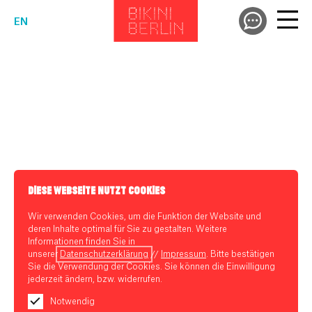
EN
DIESE WEBSEITE NUTZT COOKIES
Wir verwenden Cookies, um die Funktion der Website und
deren Inhalte optimal für Sie zu gestalten. Weitere
Informationen finden Sie in
unserer
Datenschutzerklärung
//
Impressum
. Bitte bestätigen
Sie die Verwendung der Cookies. Sie können die Einwilligung
jederzeit ändern, bzw. widerrufen.
Notwendig