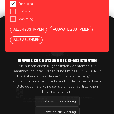
Funktional
Statistik
Marketing
BIKINI BERLIN Assistent
Online
ALLEN ZUSTIMMEN
AUSWAHL ZUSTIMMEN
Presse
Kontakt
Vermietung
ALLE ABLEHNEN
Mieterportal
Impressum
Datenschutz
Barrierefreiheit
HINWEIS ZUR NUTZUNG DES KI-ASSISTENTEN
KI-HINWEISE
Sie nutzen einen KI-gestützten Assistenten zur
Cookie Einstellungen
Beantwortung Ihrer Fragen rund um das BIKINI BERLIN.
Die Antworten werden automatisiert erzeugt und
können im Einzelfall unvollständig oder fehlerhaft sein.
Bitte geben Sie keine sensiblen oder vertraulichen
Informationen ein.
Datenschutzerklärung
Hinweise zur Nutzung