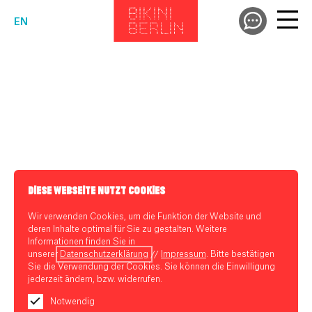
EN
DIESE WEBSEITE NUTZT COOKIES
Wir verwenden Cookies, um die Funktion der Website und
deren Inhalte optimal für Sie zu gestalten. Weitere
Informationen finden Sie in
unserer
Datenschutzerklärung
//
Impressum
. Bitte bestätigen
Sie die Verwendung der Cookies. Sie können die Einwilligung
jederzeit ändern, bzw. widerrufen.
Notwendig