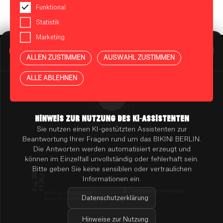
Funktional
Statistik
Marketing
BIKINI BERLIN Assistent
Online
ALLEN ZUSTIMMEN
AUSWAHL ZUSTIMMEN
Presse
Kontakt
Vermietung
ALLE ABLEHNEN
Mieterportal
Impressum
Datenschutz
Barrierefreiheit
HINWEIS ZUR NUTZUNG DES KI-ASSISTENTEN
KI-HINWEISE
Sie nutzen einen KI-gestützten Assistenten zur
Cookie Einstellungen
Beantwortung Ihrer Fragen rund um das BIKINI BERLIN.
Die Antworten werden automatisiert erzeugt und
können im Einzelfall unvollständig oder fehlerhaft sein.
Bitte geben Sie keine sensiblen oder vertraulichen
Informationen ein.
Datenschutzerklärung
Hinweise zur Nutzung