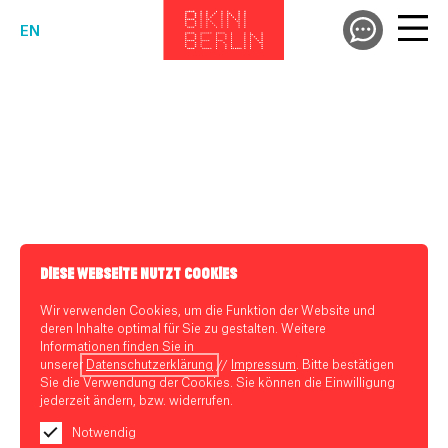
EN
DIESE WEBSEITE NUTZT COOKIES
Wir verwenden Cookies, um die Funktion der Website und
deren Inhalte optimal für Sie zu gestalten. Weitere
Informationen finden Sie in
unserer
Datenschutzerklärung
//
Impressum
. Bitte bestätigen
Sie die Verwendung der Cookies. Sie können die Einwilligung
jederzeit ändern, bzw. widerrufen.
Notwendig