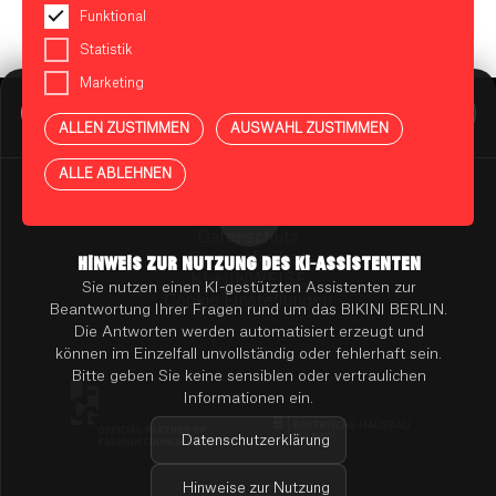
Funktional
Statistik
Marketing
BIKINI BERLIN Assistent
Online
ALLEN ZUSTIMMEN
AUSWAHL ZUSTIMMEN
Presse
Kontakt
Vermietung
ALLE ABLEHNEN
Mieterportal
Impressum
Datenschutz
Barrierefreiheit
HINWEIS ZUR NUTZUNG DES KI-ASSISTENTEN
KI-HINWEISE
Sie nutzen einen KI-gestützten Assistenten zur
Cookie Einstellungen
Beantwortung Ihrer Fragen rund um das BIKINI BERLIN.
Die Antworten werden automatisiert erzeugt und
können im Einzelfall unvollständig oder fehlerhaft sein.
Bitte geben Sie keine sensiblen oder vertraulichen
Informationen ein.
Datenschutzerklärung
Hinweise zur Nutzung