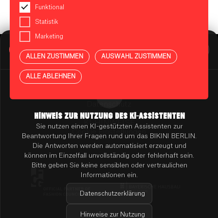
Funktional
Statistik
Marketing
BIKINI BERLIN Assistent
Online
ALLEN ZUSTIMMEN
AUSWAHL ZUSTIMMEN
Presse
Kontakt
Vermietung
ALLE ABLEHNEN
Mieterportal
Impressum
Datenschutz
Barrierefreiheit
HINWEIS ZUR NUTZUNG DES KI-ASSISTENTEN
KI-HINWEISE
Sie nutzen einen KI-gestützten Assistenten zur
Cookie Einstellungen
Beantwortung Ihrer Fragen rund um das BIKINI BERLIN.
Die Antworten werden automatisiert erzeugt und
können im Einzelfall unvollständig oder fehlerhaft sein.
Bitte geben Sie keine sensiblen oder vertraulichen
Informationen ein.
Datenschutzerklärung
Hinweise zur Nutzung