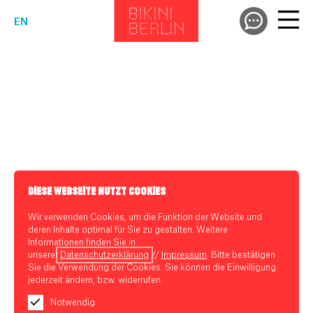
EN
DIESE WEBSEITE NUTZT COOKIES
Wir verwenden Cookies, um die Funktion der Website und
deren Inhalte optimal für Sie zu gestalten. Weitere
Informationen finden Sie in
unserer
Datenschutzerklärung
//
Impressum
. Bitte bestätigen
Sie die Verwendung der Cookies. Sie können die Einwilligung
jederzeit ändern, bzw. widerrufen.
Notwendig