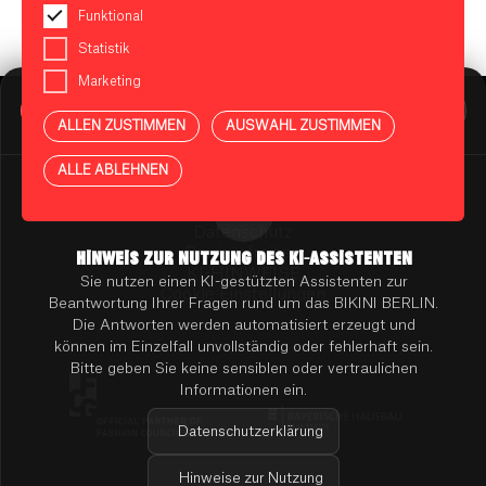
Funktional
Statistik
Marketing
BIKINI BERLIN Assistent
Online
ALLEN ZUSTIMMEN
AUSWAHL ZUSTIMMEN
Presse
Kontakt
Vermietung
ALLE ABLEHNEN
Mieterportal
Impressum
Datenschutz
Barrierefreiheit
HINWEIS ZUR NUTZUNG DES KI-ASSISTENTEN
KI-HINWEISE
Sie nutzen einen KI-gestützten Assistenten zur
Cookie Einstellungen
Beantwortung Ihrer Fragen rund um das BIKINI BERLIN.
Die Antworten werden automatisiert erzeugt und
können im Einzelfall unvollständig oder fehlerhaft sein.
Bitte geben Sie keine sensiblen oder vertraulichen
Informationen ein.
Datenschutzerklärung
Hinweise zur Nutzung