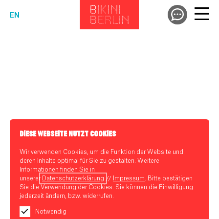
EN
DIESE WEBSEITE NUTZT COOKIES
Wir verwenden Cookies, um die Funktion der Website und
deren Inhalte optimal für Sie zu gestalten. Weitere
Informationen finden Sie in
unserer
Datenschutzerklärung
//
Impressum
. Bitte bestätigen
Sie die Verwendung der Cookies. Sie können die Einwilligung
jederzeit ändern, bzw. widerrufen.
Notwendig