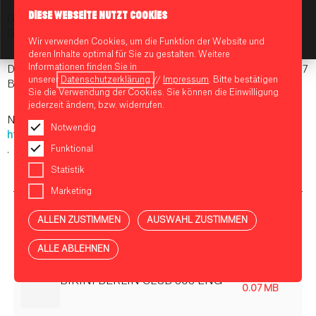
Tajbakhsh, sind die vier gleichberechtigten Partner des 808.
DIESE WEBSEITE NUTZT COOKIES
Gemeinsam können sie auf jahrelange Erfahrung in der Club- &
KI-Assistent starten
Gastro-Szene Berlins zurückblicken.
Wir verwenden Cookies, um die Funktion der Website und
deren Inhalte optimal für Sie zu gestalten. Weitere
Informationen finden Sie in
Das 808 befindet sich in der Budapester Straße 38 – 40 in 10787
unserer
Datenschutzerklärung
//
Impressum
. Bitte bestätigen
Berlin.
Sie die Verwendung der Cookies. Sie können die Einwilligung
jederzeit ändern, bzw. widerrufen.
Nähere Informationen zum Programm unter
Notwendig
https://808.berlin/
Funktional
.
Statistik
Marketing
PRESSEMITTEILUNG CLUB 808 BIKINI BERLIN
ALLEN ZUSTIMMEN
AUSWAHL ZUSTIMMEN
0.28 MB
ALLE ABLEHNEN
BIKINI BERLIN CLUB 808 ENG
0.07 MB