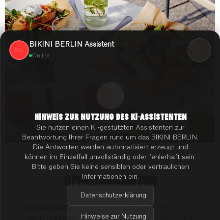
BIKINI BERLIN Assistent
Online
KANTINI & RESTAURANTS
HINWEIS ZUR NUTZUNG DES KI-ASSISTENTEN
Sie nutzen einen KI-gestützten Assistenten zur
Beantwortung Ihrer Fragen rund um das BIKINI BERLIN.
Die Antworten werden automatisiert erzeugt und
können im Einzelfall unvollständig oder fehlerhaft sein.
Bitte geben Sie keine sensiblen oder vertraulichen
Informationen ein.
ÖFFNUNGSZEITEN
Datenschutzerklärung
ZUGANG MALL
Mo - Sa
09:00 - 20:30
Hinweise zur Nutzung
DACHTERRASSE
Mo - So
09:00 - 21:00