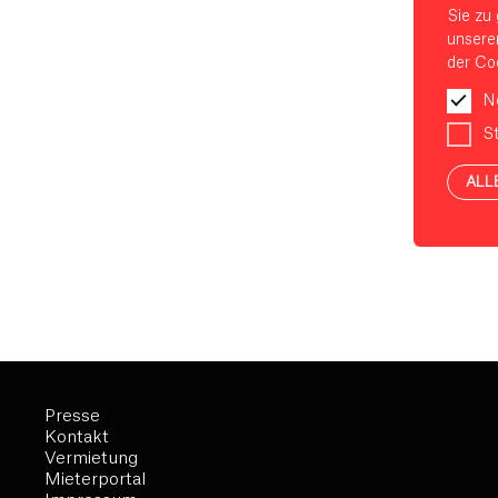
Sie zu 
unsere
der Coo
N
St
ALL
Presse
Kontakt
Vermietung
Mieterportal