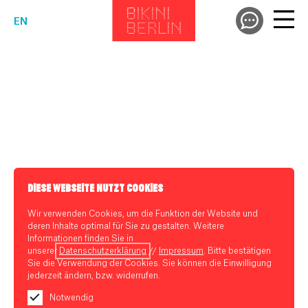
EN
DIESE WEBSEITE NUTZT COOKIES
Wir verwenden Cookies, um die Funktion der Website und
deren Inhalte optimal für Sie zu gestalten. Weitere
Informationen finden Sie in
unserer
Datenschutzerklärung
//
Impressum
. Bitte bestätigen
Sie die Verwendung der Cookies. Sie können die Einwilligung
jederzeit ändern, bzw. widerrufen.
Notwendig