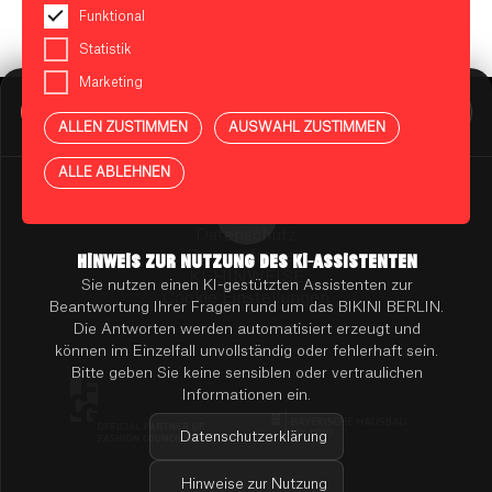
Funktional
Statistik
Marketing
BIKINI BERLIN Assistent
Online
ALLEN ZUSTIMMEN
AUSWAHL ZUSTIMMEN
Presse
Kontakt
Vermietung
ALLE ABLEHNEN
Mieterportal
Impressum
Datenschutz
Barrierefreiheit
HINWEIS ZUR NUTZUNG DES KI-ASSISTENTEN
KI-HINWEISE
Sie nutzen einen KI-gestützten Assistenten zur
Cookie Einstellungen
Beantwortung Ihrer Fragen rund um das BIKINI BERLIN.
Die Antworten werden automatisiert erzeugt und
können im Einzelfall unvollständig oder fehlerhaft sein.
Bitte geben Sie keine sensiblen oder vertraulichen
Informationen ein.
Datenschutzerklärung
Hinweise zur Nutzung