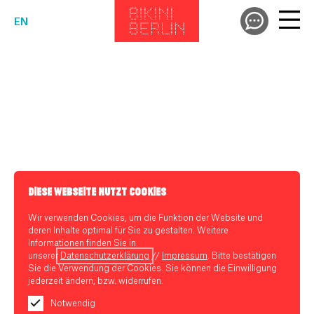
EN
DIESE WEBSEITE NUTZT COOKIES
Wir verwenden Cookies, um die Funktion der Website und
deren Inhalte optimal für Sie zu gestalten. Weitere
Informationen finden Sie in
unserer
Datenschutzerklärung
//
Impressum
. Bitte bestätigen
Sie die Verwendung der Cookies. Sie können die Einwilligung
jederzeit ändern, bzw. widerrufen.
Notwendig