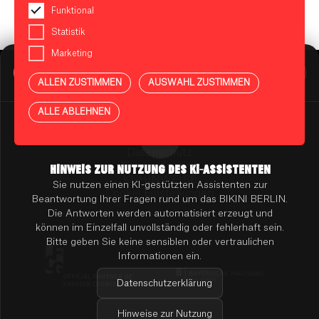
Funktional
Statistik
Marketing
BIKINI BERLIN Assistent
Online
ALLEN ZUSTIMMEN
AUSWAHL ZUSTIMMEN
Presse
Kontakt
Vermietung
ALLE ABLEHNEN
Mieterportal
Impressum
Datenschutz
Barrierefreiheit
HINWEIS ZUR NUTZUNG DES KI-ASSISTENTEN
KI-HINWEISE
Sie nutzen einen KI-gestützten Assistenten zur
Cookie Einstellungen
Beantwortung Ihrer Fragen rund um das BIKINI BERLIN.
Die Antworten werden automatisiert erzeugt und
können im Einzelfall unvollständig oder fehlerhaft sein.
Bitte geben Sie keine sensiblen oder vertraulichen
Informationen ein.
Datenschutzerklärung
Hinweise zur Nutzung