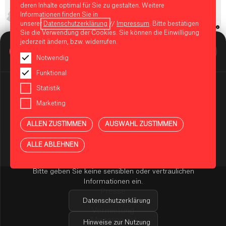
deren Inhalte optimal für Sie zu gestalten. Weitere
Informationen finden Sie in
unserer
Datenschutzerklärung
//
Impressum
. Bitte bestätigen
Sie die Verwendung der Cookies. Sie können die Einwilligung
jederzeit ändern, bzw. widerrufen.
BIKINI BERLIN Assistent
Online
Notwendig
Funktional
Statistik
Marketing
HINWEIS ZUR NUTZUNG DES KI-ASSISTENTEN
ALLEN ZUSTIMMEN
AUSWAHL ZUSTIMMEN
Sie nutzen einen KI-gestützten Assistenten zur
Beantwortung Ihrer Fragen rund um das BIKINI BERLIN.
ALLE ABLEHNEN
Die Antworten werden automatisiert erzeugt und
können im Einzelfall unvollständig oder fehlerhaft sein.
Bitte geben Sie keine sensiblen oder vertraulichen
Informationen ein.
Presse
Datenschutzerklärung
Kontakt
Vermietung
Mieterportal
Hinweise zur Nutzung