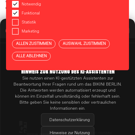
was das Weihnachts-Herz begehrt: leckere Lakrids,
Notwendig
Glühweinkräuter-Likör, frische Zweige und viel Liebe zum
Funktional
Detail.
Statistik
EG, BIKINI BERLIN
BIKINI BERLIN Assistent
Marketing
Online
ALLEN ZUSTIMMEN
AUSWAHL ZUSTIMMEN
Presse
ALLE ABLEHNEN
Kontakt
Vermietung
Mieterportal
HINWEIS ZUR NUTZUNG DES KI-ASSISTENTEN
Impressum
Sie nutzen einen KI-gestützten Assistenten zur
Datenschutz
Beantwortung Ihrer Fragen rund um das BIKINI BERLIN.
Barrierefreiheit
Die Antworten werden automatisiert erzeugt und
KI-HINWEISE
können im Einzelfall unvollständig oder fehlerhaft sein.
Cookie Einstellungen
Bitte geben Sie keine sensiblen oder vertraulichen
Informationen ein.
Datenschutzerklärung
Hinweise zur Nutzung