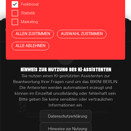
Funktional
Statistik
Marketing
BIKINI BERLIN Assistent
Online
ALLEN ZUSTIMMEN
AUSWAHL ZUSTIMMEN
Presse
Kontakt
Vermietung
ALLE ABLEHNEN
Mieterportal
Impressum
Datenschutz
Barrierefreiheit
HINWEIS ZUR NUTZUNG DES KI-ASSISTENTEN
KI-HINWEISE
Sie nutzen einen KI-gestützten Assistenten zur
Cookie Einstellungen
Beantwortung Ihrer Fragen rund um das BIKINI BERLIN.
Die Antworten werden automatisiert erzeugt und
können im Einzelfall unvollständig oder fehlerhaft sein.
Bitte geben Sie keine sensiblen oder vertraulichen
Informationen ein.
Datenschutzerklärung
Hinweise zur Nutzung