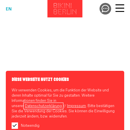
EN
DIESE WEBSEITE NUTZT COOKIES
Wir verwenden Cookies, um die Funktion der Website und
deren Inhalte optimal für Sie zu gestalten. Weitere
Informationen finden Sie in
unserer
Datenschutzerklärung
//
Impressum
. Bitte bestätigen
Sie die Verwendung der Cookies. Sie können die Einwilligung
jederzeit ändern, bzw. widerrufen.
Notwendig