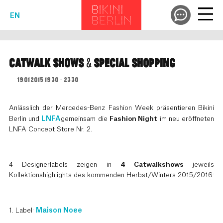
EN
CATWALK SHOWS & SPECIAL SHOPPING
19.01.2015 19:30 - 23:30
Anlässlich der Mercedes-Benz Fashion Week präsentieren Bikini
Berlin und
LNFA
gemeinsam die
Fashion Night
im neu eröffneten
LNFA Concept Store Nr. 2.
4 Designerlabels zeigen in
4 Catwalkshows
jeweils
Kollektionshighlights des kommenden Herbst/Winters 2015/2016:
1. Label:
Maison Noee