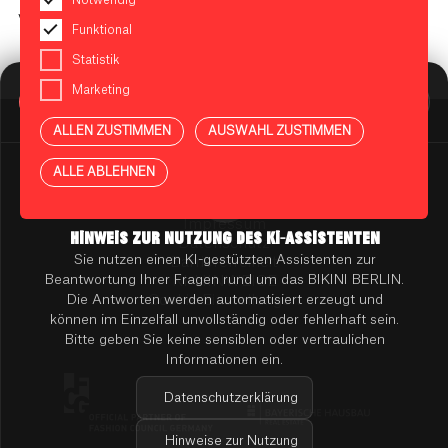
Verkaufsoffener Sonntag am 8. und 22.12. 13:00 bis 18:00
Funktional
Heilig Abend 10:00 bis 14:00
Statistik
BIKINI BERLIN Assistent
Marketing
Online
ALLEN ZUSTIMMEN
AUSWAHL ZUSTIMMEN
Presse
Kontakt
ALLE ABLEHNEN
Vermietung
Mieterportal
Impressum
HINWEIS ZUR NUTZUNG DES KI-ASSISTENTEN
Datenschutz
Sie nutzen einen KI-gestützten Assistenten zur
Barrierefreiheit
Beantwortung Ihrer Fragen rund um das BIKINI BERLIN.
KI-HINWEISE
Die Antworten werden automatisiert erzeugt und
Cookie Einstellungen
können im Einzelfall unvollständig oder fehlerhaft sein.
Bitte geben Sie keine sensiblen oder vertraulichen
Informationen ein.
Datenschutzerklärung
Hinweise zur Nutzung