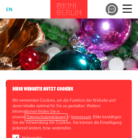
EN
FÜR DEN GLANZ IN DEN AUGEN
DIESE WEBSEITE NUTZT COOKIES
28.11. 10:00 - 24.12.2019 14:00
Wir verwenden Cookies, um die Funktion der Website und
deren Inhalte optimal für Sie zu gestalten. Weitere
Informationen finden Sie in
Shoppen, verpacken, schenken.
unserer
Datenschutzerklärung
//
Impressum
. Bitte bestätigen
Sie die Verwendung der Cookies. Sie können die Einwilligung
Bikini Berlin mit bester Auswahl und schönster Einpackstation.
jederzeit ändern, bzw. widerrufen.
Montag bis Samstag 10:00 bis 20:00
Notwendig