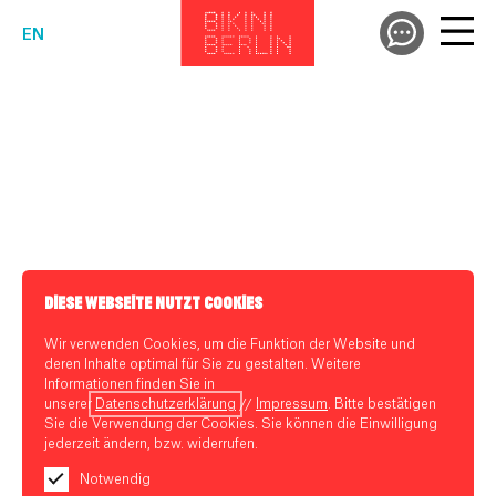
EN
DIESE WEBSEITE NUTZT COOKIES
Wir verwenden Cookies, um die Funktion der Website und
deren Inhalte optimal für Sie zu gestalten. Weitere
Informationen finden Sie in
unserer
Datenschutzerklärung
//
Impressum
. Bitte bestätigen
Sie die Verwendung der Cookies. Sie können die Einwilligung
jederzeit ändern, bzw. widerrufen.
Notwendig