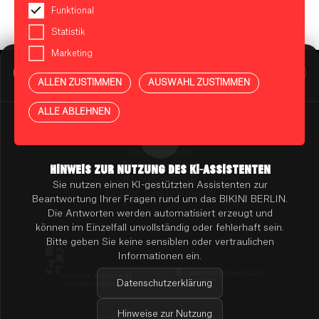
Funktional
Statistik
Marketing
BIKINI BERLIN Assistent
Online
ALLEN ZUSTIMMEN
AUSWAHL ZUSTIMMEN
Presse
Kontakt
Vermietung
ALLE ABLEHNEN
Mieterportal
Impressum
Datenschutz
Barrierefreiheit
HINWEIS ZUR NUTZUNG DES KI-ASSISTENTEN
KI-HINWEISE
Sie nutzen einen KI-gestützten Assistenten zur
Cookie Einstellungen
Beantwortung Ihrer Fragen rund um das BIKINI BERLIN.
Die Antworten werden automatisiert erzeugt und
können im Einzelfall unvollständig oder fehlerhaft sein.
Bitte geben Sie keine sensiblen oder vertraulichen
Informationen ein.
Datenschutzerklärung
Hinweise zur Nutzung