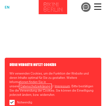
EN
DIESE WEBSEITE NUTZT COOKIES
Wir verwenden Cookies, um die Funktion der Website und
deren Inhalte optimal für Sie zu gestalten. Weitere
Informationen finden Sie in
unserer
Datenschutzerklärung
//
Impressum
. Bitte bestätigen
Sie die Verwendung der Cookies. Sie können die Einwilligung
jederzeit ändern, bzw. widerrufen.
Notwendig