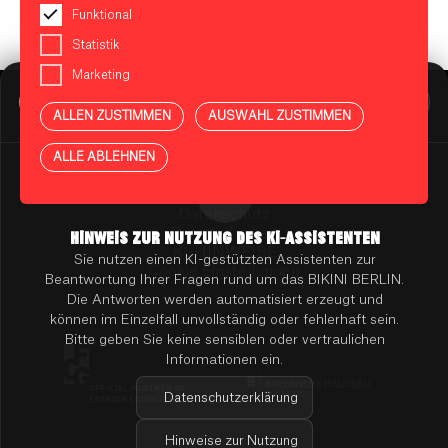
Funktional
Statistik
Marketing
BIKINI BERLIN Assistent
Online
ALLEN ZUSTIMMEN
AUSWAHL ZUSTIMMEN
Presse
Kontakt
Vermietung
ALLE ABLEHNEN
Mieterportal
Impressum
Datenschutz
Barrierefreiheit
HINWEIS ZUR NUTZUNG DES KI-ASSISTENTEN
KI-HINWEISE
Sie nutzen einen KI-gestützten Assistenten zur
Cookie Einstellungen
Beantwortung Ihrer Fragen rund um das BIKINI BERLIN.
Die Antworten werden automatisiert erzeugt und
können im Einzelfall unvollständig oder fehlerhaft sein.
Bitte geben Sie keine sensiblen oder vertraulichen
Informationen ein.
Datenschutzerklärung
Hinweise zur Nutzung