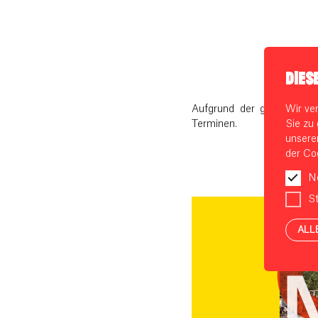
DIES
Wir ve
Aufgrund der großen Nach
Sie zu 
Terminen.
unsere
der Coo
N
St
ALL