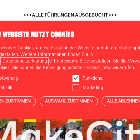
>>>ALLE FÜHRUNGEN AUSGEBUCHT<<<
E WEBSEITE NUTZT COOKIES
rwenden Cookies, um die Funktion der Website und deren Inhalte opti
frage sind leider alle Führungen ausgebucht. Doch
HIER
findet 
gestalten. Weitere Informationen finden Sie in
r
Datenschutzerklärung
//
Impressum
. Bitte bestätigen Sie die Ver
kies. Sie können die Einwilligung jederzeit ändern, bzw. widerrufen.
otwendig
Funktional
atistik
Marketing
EN ZUSTIMMEN
AUSWAHL ZUSTIMMEN
ALLE ABLEHNE