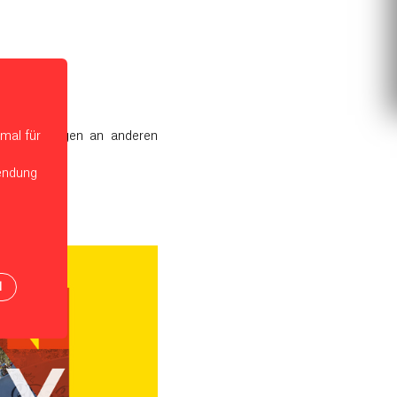
mal für
ihr Führungen an anderen
wendung
N