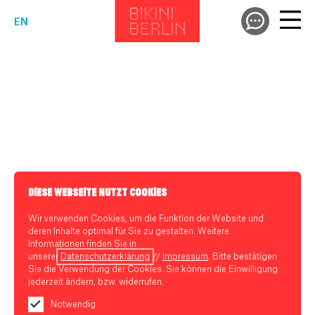
EN
DIESE WEBSEITE NUTZT COOKIES
Wir verwenden Cookies, um die Funktion der Website und
deren Inhalte optimal für Sie zu gestalten. Weitere
Informationen finden Sie in
unserer
Datenschutzerklärung
//
Impressum
. Bitte bestätigen
Sie die Verwendung der Cookies. Sie können die Einwilligung
jederzeit ändern, bzw. widerrufen.
Notwendig