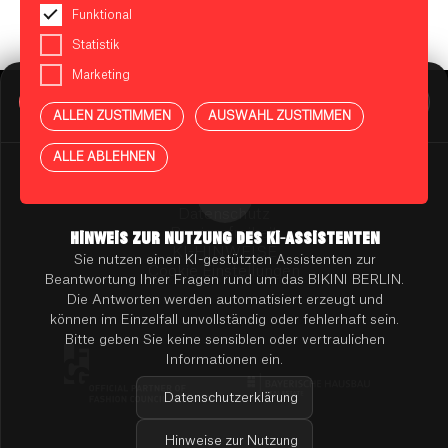
Funktional
Statistik
Marketing
BIKINI BERLIN Assistent
Online
ALLEN ZUSTIMMEN
AUSWAHL ZUSTIMMEN
Presse
Kontakt
Vermietung
ALLE ABLEHNEN
Mieterportal
Impressum
Datenschutz
Barrierefreiheit
HINWEIS ZUR NUTZUNG DES KI-ASSISTENTEN
KI-HINWEISE
Sie nutzen einen KI-gestützten Assistenten zur
Cookie Einstellungen
Beantwortung Ihrer Fragen rund um das BIKINI BERLIN.
Die Antworten werden automatisiert erzeugt und
können im Einzelfall unvollständig oder fehlerhaft sein.
Bitte geben Sie keine sensiblen oder vertraulichen
Informationen ein.
Datenschutzerklärung
Hinweise zur Nutzung