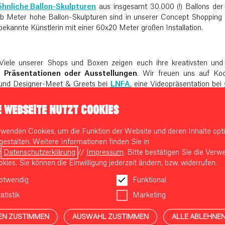
hnliche Ballon-Skulpturen
aus insgesamt 30.000 (!) Ballons der
alb Meter hohe Ballon-Skulpturen sind in unserer Concept Shopping 
bekannte Künstlerin mit einer 60x20 Meter großen Installation.
Viele unserer Shops und Boxen zeigen euch ihre kreativsten und 
 Präsentationen oder Ausstellungen
. Wir freuen uns auf Ko
und Designer-Meet & Greets bei
LNFA
, eine Videopräsentation bei
dress
und
Andreas Murkudis
.
E WEBSEITE NUTZT COOKIES
t uns einen
extravaganten Frühling
!
rwenden Cookies, um die Funktion der Website und deren Inhalte opti
gestalten. Weitere Informationen finden Sie in
r
Datenschutzerklärung
//
Impressum
. Bitte bestätigen Sie die Ver
kies. Sie können die Einwilligung jederzeit ändern, bzw. widerrufen.
otwendig
Funktional
atistik
Marketing
EN ZUSTIMMEN
AUSWAHL ZUSTIMMEN
ALLE ABLEHNE