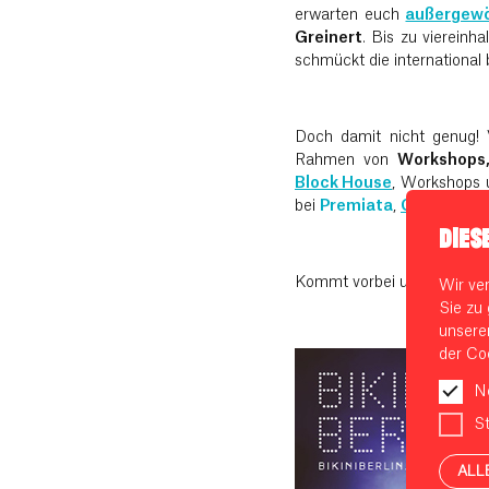
erwarten euch
außergewö
Greinert
. Bis zu viereinh
schmückt die international 
Doch damit nicht genug! 
Rahmen von
Workshops,
Block House
, Workshops 
bei
Premiata
,
Odeeh
,
Add
DIES
Kommt vorbei und feiert mi
Wir ve
Sie zu 
unsere
der Coo
N
St
ALL