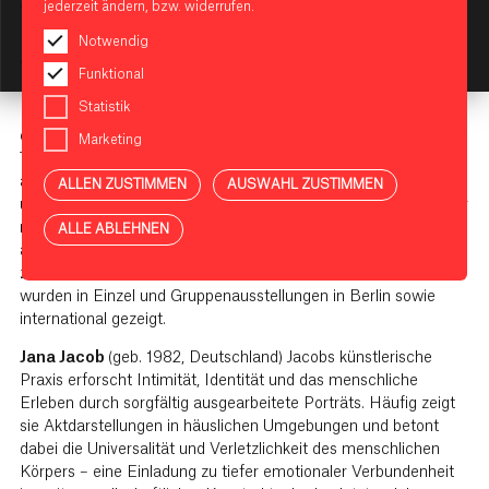
die leisen, oft unsichtbaren Zeremonien zu erleben, die unser
jederzeit ändern, bzw. widerrufen.
Leben prägen.
Notwendig
KI-Assistent starten
Vasil Berela
(geb. 1986, Georgien) Berelas multidisziplinäre
Funktional
Praxis befasst sich mit Themen wie menschlicher Emotion,
Statistik
Entfremdung und der Zerbrechlichkeit der Existenz. Nach
einem Architekturstudium an der Staatlichen Kunstakademie in
Marketing
Tiflis (2003–2004) studierte er von 2015 bis 2021 Freie Kunst
an der Kunsthochschule Weißensee in Berlin. Seit 2022
ALLEN ZUSTIMMEN
AUSWAHL ZUSTIMMEN
unterrichtet Berela dort Bildhauerei. In seinen Arbeiten wird der
menschliche Körper oft als Biomasse in geometrischen,
ALLE ABLEHNEN
anorganischen Umgebungen dargestellt – die Grenzen
zwischen Innen und Außenraum verschwimmen. Seine Werke
wurden in Einzel und Gruppenausstellungen in Berlin sowie
international gezeigt.
Jana Jacob
(geb. 1982, Deutschland) Jacobs künstlerische
Praxis erforscht Intimität, Identität und das menschliche
Erleben durch sorgfältig ausgearbeitete Porträts. Häufig zeigt
sie Aktdarstellungen in häuslichen Umgebungen und betont
dabei die Universalität und Verletzlichkeit des menschlichen
Körpers – eine Einladung zu tiefer emotionaler Verbundenheit