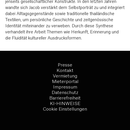
jenseits gesellschaftlicher Konstrukte. In den letzten Jahren
wandte sich Jacob verstärkt dem Selbstporträt zu und integriert
dabei Alltagsgegenstände sowie traditionelle thailändische
Textilien, um persönliche Geschichte und zeitgenössische
Identität miteinander zu verweben. Durch diese Synthese
verhandelt ihre Arbeit Themen wie Herkunft, Erinnerung und
die Fluidität kultureller Ausdrucksformen.
Presse
Kontakt
Vermietung
Mieterportal
Impressum
Datenschutz
Barrierefreiheit
KI-HINWEISE
Cookie Einstellungen