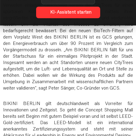
Verweilen einladen. Gleichzeitig sorgen die CityTrees für einen
spürbaren Kühlungseffekt, da die Moose mittels ihrer
KI-Assistent starten
vergrößerten Oberfläche Feuchtigkeit speichern und verdunsten
lassen. Um die Vitalität des Mooses zu erhalten, wird
bedarfsgerecht bewässert. Bei den neuen BioTech-Filtern auf
dem Vorplatz West des BIKINI BERLIN ist es GCS gelungen,
den Energieverbrauch um über 90 Prozent im Vergleich zum
Vorgängermodell zu drosseln. „Am BIKINI BERLIN fällt für uns
der Startschuss für ein einmaliges Pilotprojekt in der Stadt.
Insgesamt werden an acht Standorten unsere neuen CityTrees
aufgestellt, um die Luft- und Lebensqualität an Ort und Stelle zu
erhöhen. Dabei wollen wir die Wirkung des Produkts auf die
Umgebung in Zusammenarbeit mit wissenschaftlichen Partnern
weiter validieren“, sagt Peter Sänger, Co-Gründer von GCS.
BIKINI BERLIN gilt deutschlandweit als Vorreiter für
Innovationen und Zeitgeist. So geht die Concept Shopping Mall
bereits seit Beginn mit gutem Beispiel voran und ist selbst LEED-
Gold-zertifiziert. Das LEED-Modell ist ein international
anerkanntes Zertifizierungssystem und steht mit seiner
Abkürzung für »Leadership in Energy and Environmental Design«.