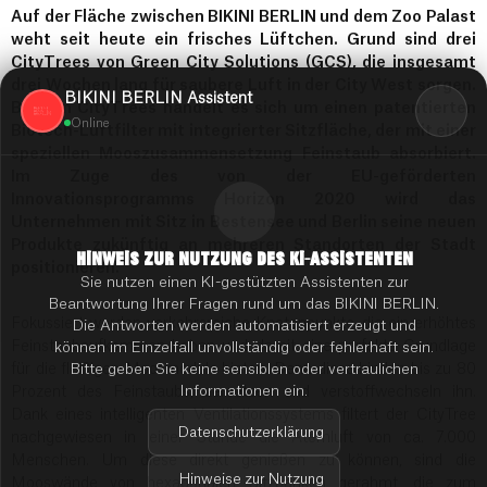
Auf der Fläche zwischen BIKINI BERLIN und dem Zoo Palast
weht seit heute ein frisches Lüftchen. Grund sind drei
CityTrees von Green City Solutions (GCS), die insgesamt
drei Wochen lang für saubere Luft in der City West sorgen.
BIKINI BERLIN Assistent
Bei den CityTrees handelt es sich um einen patentierten
Online
Biotech-Luftfilter mit integrierter Sitzfläche, der mit einer
speziellen Mooszusammensetzung Feinstaub absorbiert.
Im Zuge des von der EU-geförderten
Innovationsprogramms Horizon 2020 wird das
Unternehmen mit Sitz in Bestensee und Berlin seine neuen
Produkte zukünftig an mehreren Standorten der Stadt
HINWEIS ZUR NUTZUNG DES KI-ASSISTENTEN
positionieren.
Sie nutzen einen KI-gestützten Assistenten zur
Beantwortung Ihrer Fragen rund um das BIKINI BERLIN.
Fokussiert werden verkehrsreiche Knotenpunkte, die ein erhöhtes
Die Antworten werden automatisiert erzeugt und
Feinstaubaufkommen haben und damit eine perfekte Grundlage
können im Einzelfall unvollständig oder fehlerhaft sein.
für die fleißigen Moosmodule bieten. Denn diese binden bis zu 80
Bitte geben Sie keine sensiblen oder vertraulichen
Informationen ein.
Prozent des Feinstaubs, zersetzen und verstoffwechseln ihn.
Dank eines intelligenten Ventilationssystems filtert der CityTree
Datenschutzerklärung
nachgewiesen in einer Stunde die Atemluft von ca. 7.000
Menschen. Um diese direkt genießen zu können, sind die
Hinweise zur Nutzung
Mooswände von hexagonalen Sitzbänken gerahmt, die zum