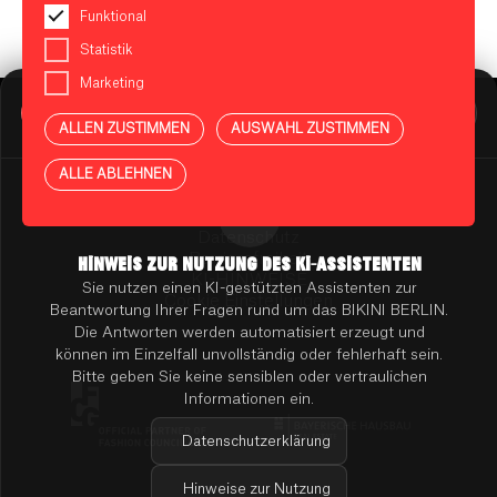
Funktional
Statistik
Marketing
BIKINI BERLIN Assistent
Online
ALLEN ZUSTIMMEN
AUSWAHL ZUSTIMMEN
Presse
Kontakt
Vermietung
ALLE ABLEHNEN
Mieterportal
Impressum
Datenschutz
Barrierefreiheit
HINWEIS ZUR NUTZUNG DES KI-ASSISTENTEN
KI-HINWEISE
Sie nutzen einen KI-gestützten Assistenten zur
Cookie Einstellungen
Beantwortung Ihrer Fragen rund um das BIKINI BERLIN.
Die Antworten werden automatisiert erzeugt und
können im Einzelfall unvollständig oder fehlerhaft sein.
Bitte geben Sie keine sensiblen oder vertraulichen
Informationen ein.
Datenschutzerklärung
Hinweise zur Nutzung