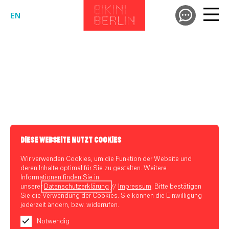
EN
DIESE WEBSEITE NUTZT COOKIES
Wir verwenden Cookies, um die Funktion der Website und
deren Inhalte optimal für Sie zu gestalten. Weitere
Informationen finden Sie in
unserer
Datenschutzerklärung
//
Impressum
. Bitte bestätigen
Sie die Verwendung der Cookies. Sie können die Einwilligung
jederzeit ändern, bzw. widerrufen.
Notwendig