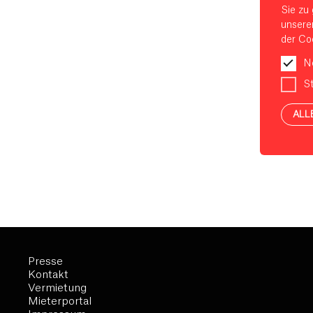
Sie zu 
unsere
der Coo
N
St
ALL
Presse
Kontakt
Vermietung
Mieterportal