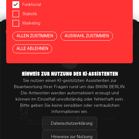
Funktional
Statistik
Marketing
BIKINI BERLIN Assistent
Online
ALLEN ZUSTIMMEN
AUSWAHL ZUSTIMMEN
Presse
Kontakt
Vermietung
ALLE ABLEHNEN
Mieterportal
Impressum
Datenschutz
Barrierefreiheit
HINWEIS ZUR NUTZUNG DES KI-ASSISTENTEN
KI-HINWEISE
Sie nutzen einen KI-gestützten Assistenten zur
Cookie Einstellungen
Beantwortung Ihrer Fragen rund um das BIKINI BERLIN.
Die Antworten werden automatisiert erzeugt und
können im Einzelfall unvollständig oder fehlerhaft sein.
Bitte geben Sie keine sensiblen oder vertraulichen
Informationen ein.
Datenschutzerklärung
Hinweise zur Nutzung