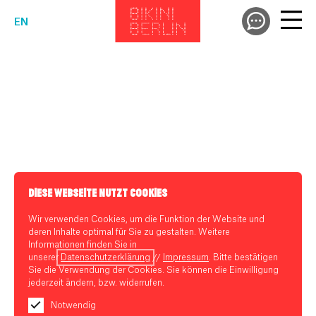
EN
DIESE WEBSEITE NUTZT COOKIES
Wir verwenden Cookies, um die Funktion der Website und
deren Inhalte optimal für Sie zu gestalten. Weitere
Informationen finden Sie in
unserer
Datenschutzerklärung
//
Impressum
. Bitte bestätigen
Sie die Verwendung der Cookies. Sie können die Einwilligung
jederzeit ändern, bzw. widerrufen.
Notwendig