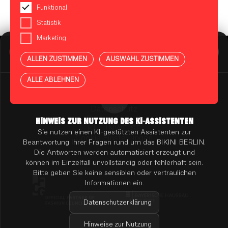
Funktional
Statistik
Marketing
BIKINI BERLIN Assistent
Online
ALLEN ZUSTIMMEN
AUSWAHL ZUSTIMMEN
Presse
Kontakt
Vermietung
ALLE ABLEHNEN
Mieterportal
Impressum
Datenschutz
Barrierefreiheit
HINWEIS ZUR NUTZUNG DES KI-ASSISTENTEN
KI-HINWEISE
Sie nutzen einen KI-gestützten Assistenten zur
Cookie Einstellungen
Beantwortung Ihrer Fragen rund um das BIKINI BERLIN.
Die Antworten werden automatisiert erzeugt und
können im Einzelfall unvollständig oder fehlerhaft sein.
Bitte geben Sie keine sensiblen oder vertraulichen
Informationen ein.
Datenschutzerklärung
Hinweise zur Nutzung