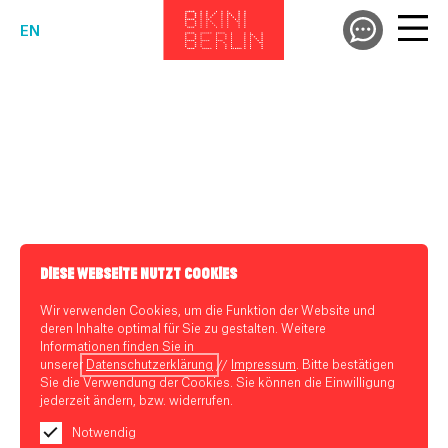
EN
DIESE WEBSEITE NUTZT COOKIES
Wir verwenden Cookies, um die Funktion der Website und
deren Inhalte optimal für Sie zu gestalten. Weitere
Informationen finden Sie in
unserer
Datenschutzerklärung
//
Impressum
. Bitte bestätigen
Sie die Verwendung der Cookies. Sie können die Einwilligung
jederzeit ändern, bzw. widerrufen.
Notwendig