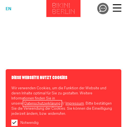
EN
DIESE WEBSEITE NUTZT COOKIES
Wir verwenden Cookies, um die Funktion der Website und
deren Inhalte optimal für Sie zu gestalten. Weitere
Informationen finden Sie in
unserer
Datenschutzerklärung
//
Impressum
. Bitte bestätigen
Sie die Verwendung der Cookies. Sie können die Einwilligung
jederzeit ändern, bzw. widerrufen.
Notwendig