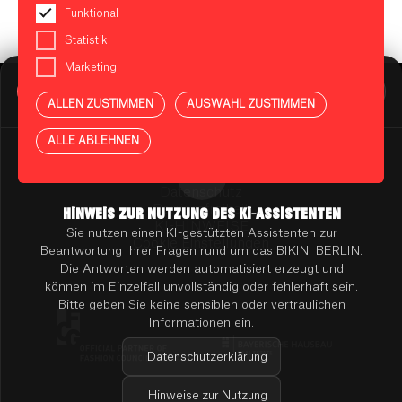
Funktional
Statistik
Marketing
BIKINI BERLIN Assistent
Online
ALLEN ZUSTIMMEN
AUSWAHL ZUSTIMMEN
Presse
Kontakt
Vermietung
ALLE ABLEHNEN
Mieterportal
Impressum
Datenschutz
Barrierefreiheit
HINWEIS ZUR NUTZUNG DES KI-ASSISTENTEN
KI-HINWEISE
Sie nutzen einen KI-gestützten Assistenten zur
Cookie Einstellungen
Beantwortung Ihrer Fragen rund um das BIKINI BERLIN.
Die Antworten werden automatisiert erzeugt und
können im Einzelfall unvollständig oder fehlerhaft sein.
Bitte geben Sie keine sensiblen oder vertraulichen
Informationen ein.
Datenschutzerklärung
Hinweise zur Nutzung