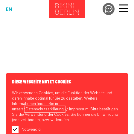
EN
DIESE WEBSEITE NUTZT COOKIES
Wir verwenden Cookies, um die Funktion der Website und
deren Inhalte optimal für Sie zu gestalten. Weitere
Informationen finden Sie in
unserer
Datenschutzerklärung
//
Impressum
. Bitte bestätigen
Sie die Verwendung der Cookies. Sie können die Einwilligung
jederzeit ändern, bzw. widerrufen.
Notwendig