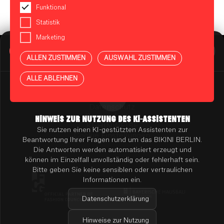
Funktional
Statistik
Marketing
BIKINI BERLIN Assistent
Online
ALLEN ZUSTIMMEN
AUSWAHL ZUSTIMMEN
Presse
Kontakt
Vermietung
ALLE ABLEHNEN
Mieterportal
Impressum
Datenschutz
Barrierefreiheit
HINWEIS ZUR NUTZUNG DES KI-ASSISTENTEN
KI-HINWEISE
Sie nutzen einen KI-gestützten Assistenten zur
Cookie Einstellungen
Beantwortung Ihrer Fragen rund um das BIKINI BERLIN.
Die Antworten werden automatisiert erzeugt und
können im Einzelfall unvollständig oder fehlerhaft sein.
Bitte geben Sie keine sensiblen oder vertraulichen
Informationen ein.
Datenschutzerklärung
Hinweise zur Nutzung