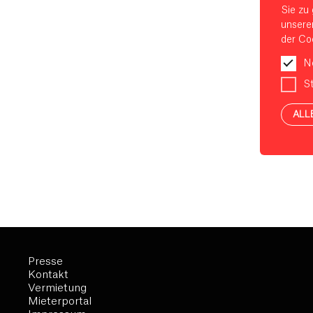
Sie zu 
unsere
der Coo
N
St
ALL
Presse
Kontakt
Vermietung
Mieterportal