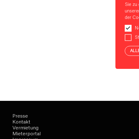
Sie zu 
unsere
der Coo
N
St
ALL
Presse
Kontakt
Vermietung
Mieterportal