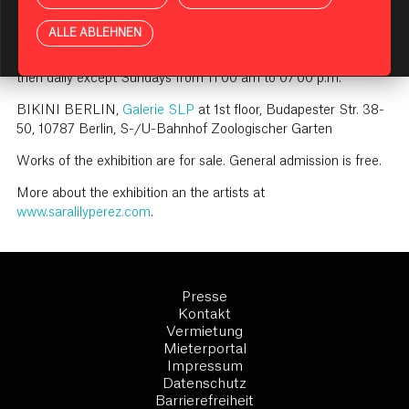
of July 2023
ALLE ABLEHNEN
KI-Assistent starten
Vernissage includin music and refreshments on Saturday, 8th
July 2023 from 5:00 p.m. to 8:00 p.m.
then daily except Sundays from 11:00 am to 07:00 p.m.
BIKINI BERLIN,
Galerie SLP
at 1st floor, Budapester Str. 38-
50, 10787 Berlin, S-/U-Bahnhof Zoologischer Garten
Works of the exhibition are for sale. General admission is free.
More about the exhibition an the artists at
www.saralilyperez.com
.
Presse
Kontakt
Vermietung
Mieterportal
Impressum
Datenschutz
Barrierefreiheit