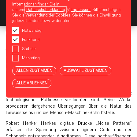
Informationen finden Sie in
BIKINI BERLIN,
Galerie SLP
im 1. OG, Budapester Str. 38-
unserer
Datenschutzerklärung
//
Impressum
. Bitte bestätigen
50, 10787 Berlin, S-/U-Bahnhof Zoologischer Garten
KI-Assistent starten
Sie die Verwendung der Cookies. Sie können die Einwilligung
jederzeit ändern, bzw. widerrufen.
Der Eintritt ist frei.
Notwendig
Über die Künstler:
Funktional
Hans Kotter: Bekannt als Architekt der luminalen Realität,
Statistik
fragmentieren und konstruieren Kotters Installationen Licht zu
ätherischen Skulpturen. Diese immersiven Werke verwischen
Marketing
die Grenzen zwischen physischen und virtuellen Räumen und
bieten eine transformative Erfahrung des Leuchtens.
ALLEN ZUSTIMMEN
AUSWAHL ZUSTIMMEN
Ralf Baecker: Baeckers kinetische Skulpturen fungieren als
ALLE ABLEHNEN
Nervensysteme der Ausstellung und verkörpern die
mechanische Komplexität organischer Formen, die mit
technologischer Raﬃnesse verﬂochten sind. Seine Werke
provozieren tiefgehende Überlegungen über die Natur des
Bewusstseins und die Mensch-Maschine-Schnittstelle.
Robert Henke: Henkes digitale Drucke „Noise Patterns“
erfassen die Spannung zwischen rigidem Code und der
Schönheit entstehender Algorithmen. Diese hochauﬂösenden