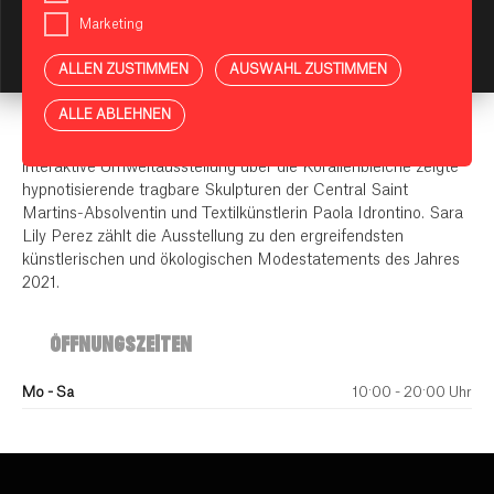
Gesellschaft und in der Umwelt in ihren Werken thematisieren.
Marketing
So wird die Galerie nicht nur zu einem Ort der
KI-Assistent starten
Kunstbetrachtung, sondern regt auch zum Nachdenken und
ALLEN ZUSTIMMEN
AUSWAHL ZUSTIMMEN
zum Austausch an.
ALLE ABLEHNEN
Erstmalig öffnete die Galerie SLP ihre Türen bei BIKINI
BERLIN am 30. Juli 2021 mit BREATHING WAVES. Die
interaktive Umweltausstellung über die Korallenbleiche zeigte
hypnotisierende tragbare Skulpturen der Central Saint
Martins-Absolventin und Textilkünstlerin Paola Idrontino. Sara
Lily Perez zählt die Ausstellung zu den ergreifendsten
künstlerischen und ökologischen Modestatements des Jahres
2021.
ÖFFNUNGSZEITEN
Mo - Sa
10:00 - 20:00 Uhr