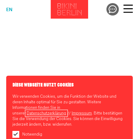
EN
DIESE WEBSEITE NUTZT COOKIES
Wir verwenden Cookies, um die Funktion der Website und
deren Inhalte optimal für Sie zu gestalten. Weitere
Informationen finden Sie in
unserer
Datenschutzerklärung
//
Impressum
. Bitte bestätigen
Sie die Verwendung der Cookies. Sie können die Einwilligung
jederzeit ändern, bzw. widerrufen.
Notwendig