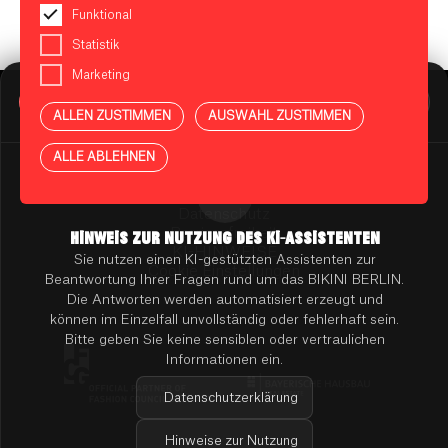
Funktional
Statistik
Marketing
BIKINI BERLIN Assistent
Online
ALLEN ZUSTIMMEN
AUSWAHL ZUSTIMMEN
Presse
Kontakt
Vermietung
ALLE ABLEHNEN
Mieterportal
Impressum
Datenschutz
Barrierefreiheit
HINWEIS ZUR NUTZUNG DES KI-ASSISTENTEN
KI-HINWEISE
Sie nutzen einen KI-gestützten Assistenten zur
Cookie Einstellungen
Beantwortung Ihrer Fragen rund um das BIKINI BERLIN.
Die Antworten werden automatisiert erzeugt und
können im Einzelfall unvollständig oder fehlerhaft sein.
Bitte geben Sie keine sensiblen oder vertraulichen
Informationen ein.
Datenschutzerklärung
Hinweise zur Nutzung