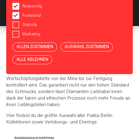
Schmuck von Pukka Berlin ist filigran und dezent, aber
Notwendig
trotzdem ein Hingucker.
KI-Assistent starten
Funktional
Der Begriff „Pukka“ steht im Hinduismus für „echt“ oder
Statistik
„authentisch“, bedeutet aber im Englischen auch „erstklassig“,
was auf die hohe Qualität, die den Gründern wichtig ist,
Marketing
hindeutet. Um diese hohe Qualität bedingungslos zu
gewährleisten, werden alle Schmuckstücke in der hauseigenen
ALLEN ZUSTIMMEN
AUSWAHL ZUSTIMMEN
Manufaktur in Bombay in verantwortungsvoller Handarbeit
und ohne Zwischenhändler gefertigt. Für die einzigartigen
ALLE ABLEHNEN
Schmuckstücke verwendet Pukka sowohl herkömmliche als
auch im Labor gezüchtete Diamanten, wobei die gesamte
Wertschöpfungskette von der Mine bis zur Fertigung
kontrolliert wird. Das garantiert nicht nur den hohen Standard
des Schmucks, sondern lässt Diamanten-Liebhaber:innen
dank der fairen und ethischen Prozesse noch mehr Freude an
ihren Lieblingsteilen haben.
Hier findest du die größte Auswahl aller Pukka Berlin-
Kollektionen sowie Verlobungs- und Eheringe.