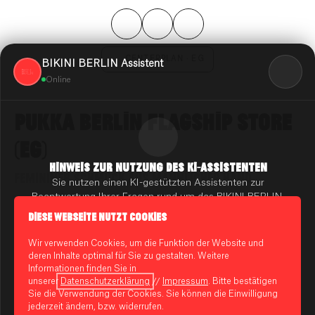
CENTERPLAN · EG
BIKINI BERLIN Assistent
Online
PUKKA BERLIN FLAGSHIP STORE
(EG)
HINWEIS ZUR NUTZUNG DES KI-ASSISTENTEN
FEMININER SCHMUCK AUS MÄNNLICHER HAND
Sie nutzen einen KI-gestützten Assistenten zur
Beantwortung Ihrer Fragen rund um das BIKINI BERLIN.
Femininer, zarter Schmuck mit hoher Qualität zu einem fairen
Die Antworten werden automatisiert erzeugt und
DIESE WEBSEITE NUTZT COOKIES
Preis – das ist Pukka Berlin. Nun sind die Kreationen des
können im Einzelfall unvollständig oder fehlerhaft sein.
Schmucklabels exklusiv bei BIKINI BERLIN erhältlich.
Bitte geben Sie keine sensiblen oder vertraulichen
Wir verwenden Cookies, um die Funktion der Website und
Informationen ein.
deren Inhalte optimal für Sie zu gestalten. Weitere
Drei männliche Freunde, die aus drei verschiedenen Ecken der
Informationen finden Sie in
Welt kommen, haben sich zusammengetan, um ein
Datenschutzerklärung
unserer
Datenschutzerklärung
//
Impressum
. Bitte bestätigen
Schmucklabel für Frauen ins Leben zu rufen. Was zunächst
Sie die Verwendung der Cookies. Sie können die Einwilligung
ungewöhnlich klingt, überzeugt durch das Ergebnis. Der
jederzeit ändern, bzw. widerrufen.
Hinweise zur Nutzung