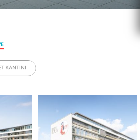
VE
T KANTINI