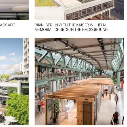
TFASSADE
BIKINI BERLIN WITH THE KAISER WILHELM
MEMORIAL CHURCH IN THE BACKGROUND