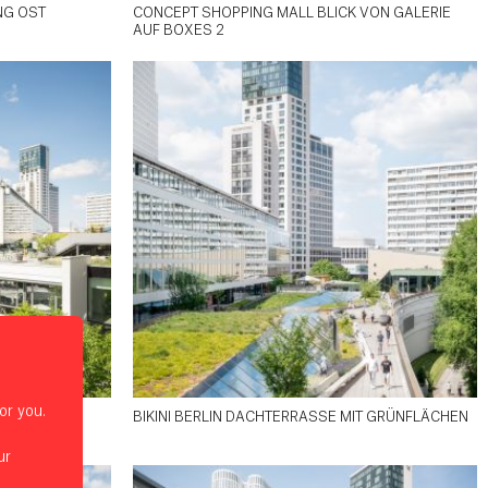
NG OST
CONCEPT SHOPPING MALL BLICK VON GALERIE
AUF BOXES 2
or you.
G OST 2
BIKINI BERLIN DACHTERRASSE MIT GRÜNFLÄCHEN
ur