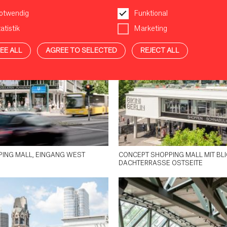
otwendig
Funktional
atistik
Marketing
EE ALL
AGREE TO SELECTED
REJECT ALL
ING MALL, EINGANG WEST
CONCEPT SHOPPING MALL MIT BLI
DACHTERRASSE OSTSEITE