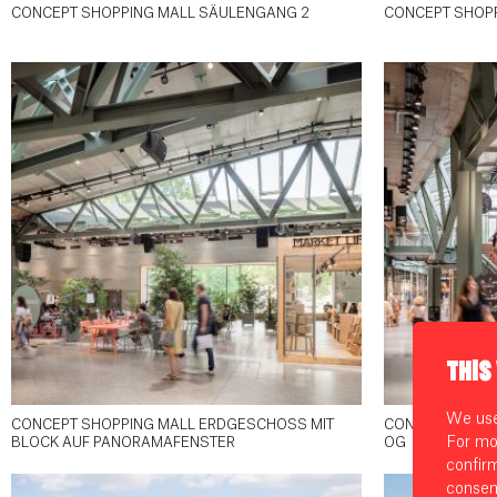
CONCEPT SHOPPING MALL SÄULENGANG 2
CONCEPT SHOP
THIS
We use 
CONCEPT SHOPPING MALL ERDGESCHOSS MIT
CONCEPT SHOPP
For mo
BLOCK AUF PANORAMAFENSTER
OG
confir
consen