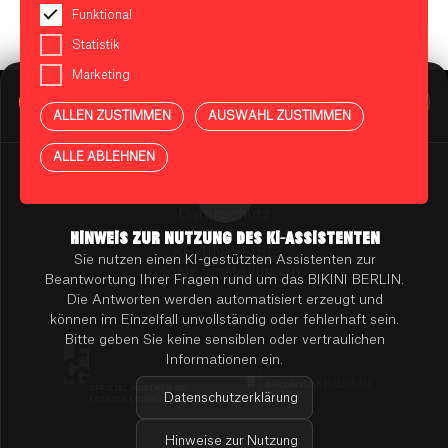
Funktional
Statistik
Marketing
BIKINI BERLIN Assistent
Online
ALLEN ZUSTIMMEN
AUSWAHL ZUSTIMMEN
Presse
Kontakt
Vermietung
ALLE ABLEHNEN
Mieterportal
Impressum
Datenschutz
Barrierefreiheit
HINWEIS ZUR NUTZUNG DES KI-ASSISTENTEN
KI-HINWEISE
Sie nutzen einen KI-gestützten Assistenten zur
Cookie Einstellungen
Beantwortung Ihrer Fragen rund um das BIKINI BERLIN.
Die Antworten werden automatisiert erzeugt und
können im Einzelfall unvollständig oder fehlerhaft sein.
Bitte geben Sie keine sensiblen oder vertraulichen
Informationen ein.
Datenschutzerklärung
Hinweise zur Nutzung