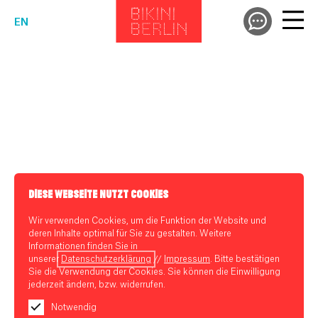
EN
DIESE WEBSEITE NUTZT COOKIES
Wir verwenden Cookies, um die Funktion der Website und
deren Inhalte optimal für Sie zu gestalten. Weitere
Informationen finden Sie in
unserer
Datenschutzerklärung
//
Impressum
. Bitte bestätigen
Sie die Verwendung der Cookies. Sie können die Einwilligung
jederzeit ändern, bzw. widerrufen.
Notwendig