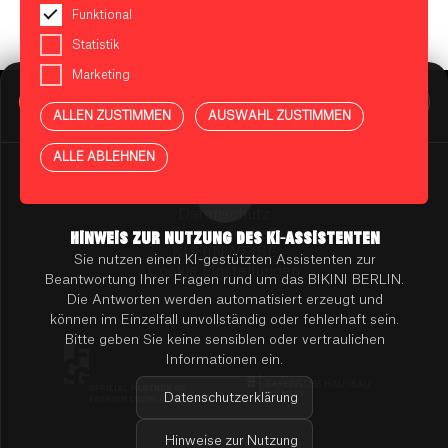
Funktional
Statistik
Marketing
BIKINI BERLIN Assistent
Online
ALLEN ZUSTIMMEN
AUSWAHL ZUSTIMMEN
Presse
Kontakt
Vermietung
ALLE ABLEHNEN
Mieterportal
Impressum
Datenschutz
Barrierefreiheit
HINWEIS ZUR NUTZUNG DES KI-ASSISTENTEN
KI-HINWEISE
Sie nutzen einen KI-gestützten Assistenten zur
Cookie Einstellungen
Beantwortung Ihrer Fragen rund um das BIKINI BERLIN.
Die Antworten werden automatisiert erzeugt und
können im Einzelfall unvollständig oder fehlerhaft sein.
Bitte geben Sie keine sensiblen oder vertraulichen
Informationen ein.
Datenschutzerklärung
Hinweise zur Nutzung