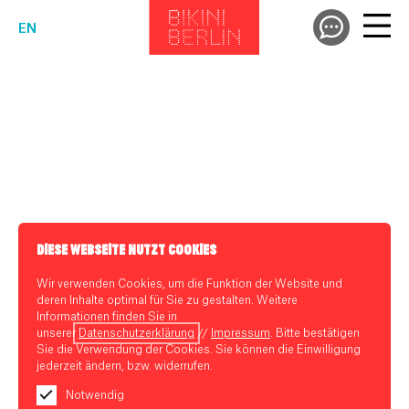
EN
DIESE WEBSEITE NUTZT COOKIES
Wir verwenden Cookies, um die Funktion der Website und
deren Inhalte optimal für Sie zu gestalten. Weitere
Informationen finden Sie in
unserer
Datenschutzerklärung
//
Impressum
. Bitte bestätigen
Sie die Verwendung der Cookies. Sie können die Einwilligung
jederzeit ändern, bzw. widerrufen.
Notwendig